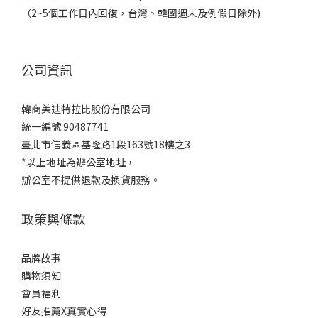
（2~5個工作日內回復，台灣、韓國週末及例假日除外)
公司資訊
韓商美迪特拉比股份有限公司
統一編號 90487741
臺北市信義區基隆路1段163號18樓之3
*以上地址為辦公室地址，
辦公室不提供退款及換貨服務。
政策與條款
品牌故事
購物須知
會員福利
好友推薦X真實心得