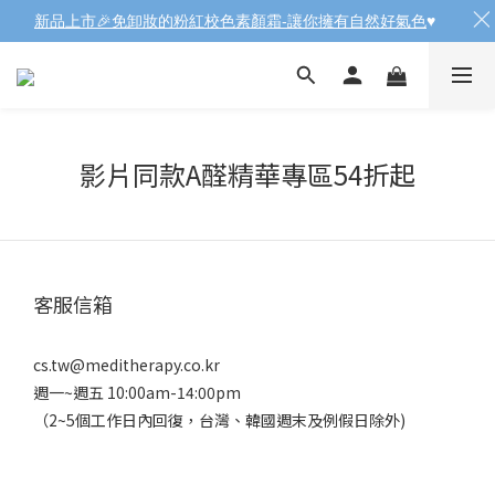
新品上市🎉免卸妝的粉紅校色素顏霜-讓你擁有自然好氣色
♥️
影片同款A醛精華專區54折起
客服信箱
cs.tw@meditherapy.co.kr
週一~週五 10:00am-14:00pm
（2~5個工作日內回復，台灣、韓國週末及例假日除外)