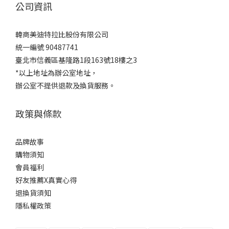
公司資訊
韓商美迪特拉比股份有限公司
統一編號 90487741
臺北市信義區基隆路1段163號18樓之3
*以上地址為辦公室地址，
辦公室不提供退款及換貨服務。
政策與條款
品牌故事
購物須知
會員福利
好友推薦X真實心得
退換貨須知
隱私權政策