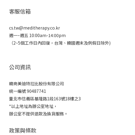
客服信箱
cs.tw@meditherapy.co.kr
週一~週五 10:00am-14:00pm
（2~5個工作日內回復，台灣、韓國週末及例假日除外)
公司資訊
韓商美迪特拉比股份有限公司
統一編號 90487741
臺北市信義區基隆路1段163號18樓之3
*以上地址為辦公室地址，
辦公室不提供退款及換貨服務。
政策與條款