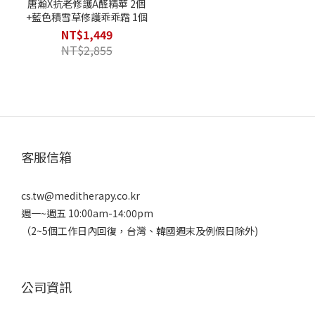
唐瀚X抗老修護A醛精華 2個
+藍色積雪草修護乖乖霜 1個
NT$1,449
NT$2,855
客服信箱
cs.tw@meditherapy.co.kr
週一~週五 10:00am-14:00pm
（2~5個工作日內回復，台灣、韓國週末及例假日除外)
公司資訊