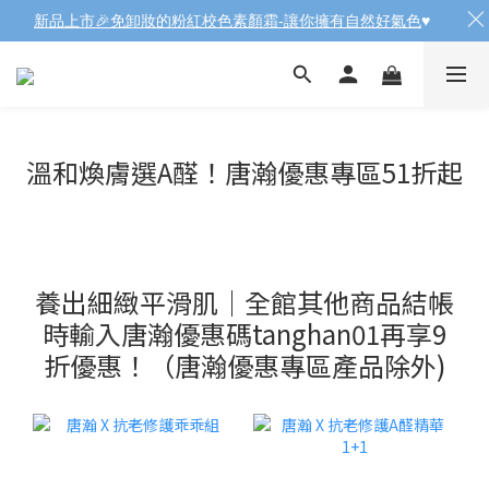
新品上市🎉免卸妝的粉紅校色素顏霜-讓你擁有自然好氣色
♥️
溫和煥膚選A醛！唐瀚優惠專區51折起
養出細緻平滑肌｜全館其他商品結帳
時輸入唐瀚優惠碼tanghan01再享9
折優惠！（唐瀚優惠專區產品除外)