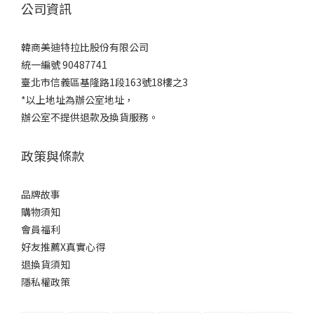
公司資訊
韓商美迪特拉比股份有限公司
統一編號 90487741
臺北市信義區基隆路1段163號18樓之3
*以上地址為辦公室地址，
辦公室不提供退款及換貨服務。
政策與條款
品牌故事
購物須知
會員福利
好友推薦X真實心得
退換貨須知
隱私權政策