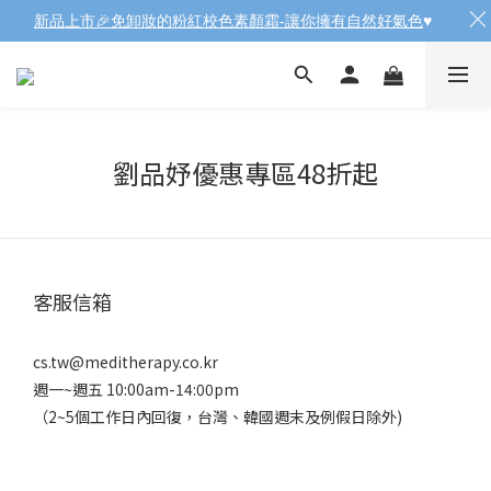
新品上市🎉免卸妝的粉紅校色素顏霜-讓你擁有自然好氣色
♥️
劉品妤優惠專區48折起
客服信箱
cs.tw@meditherapy.co.kr
週一~週五 10:00am-14:00pm
（2~5個工作日內回復，台灣、韓國週末及例假日除外)