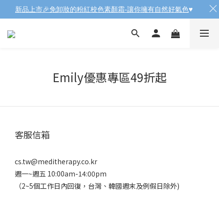
新品上市🎉免卸妝的粉紅校色素顏霜-讓你擁有自然好氣色
♥️
Emily優惠專區49折起
客服信箱
cs.tw@meditherapy.co.kr
週一~週五 10:00am-14:00pm
（2~5個工作日內回復，台灣、韓國週末及例假日除外)