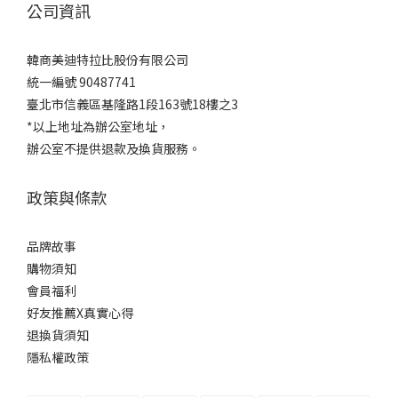
公司資訊
韓商美迪特拉比股份有限公司
統一編號 90487741
臺北市信義區基隆路1段163號18樓之3
*以上地址為辦公室地址，
辦公室不提供退款及換貨服務。
政策與條款
品牌故事
購物須知
會員福利
好友推薦X真實心得
退換貨須知
隱私權政策