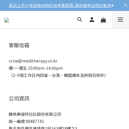
新品上市🎉免卸妝的粉紅校色素顏霜-讓你擁有自然好氣色
♥️
客服信箱
cs.tw@meditherapy.co.kr
週一~週五 10:00am-14:00pm
（2~5個工作日內回復，台灣、韓國週末及例假日除外)
公司資訊
韓商美迪特拉比股份有限公司
統一編號 90487741
臺北市信義區基隆路1段163號18樓之3