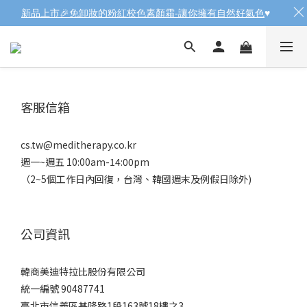
新品上市🎉免卸妝的粉紅校色素顏霜-讓你擁有自然好氣色
♥️
客服信箱
cs.tw@meditherapy.co.kr
週一~週五 10:00am-14:00pm
（2~5個工作日內回復，台灣、韓國週末及例假日除外)
公司資訊
韓商美迪特拉比股份有限公司
統一編號 90487741
臺北市信義區基隆路1段163號18樓之3