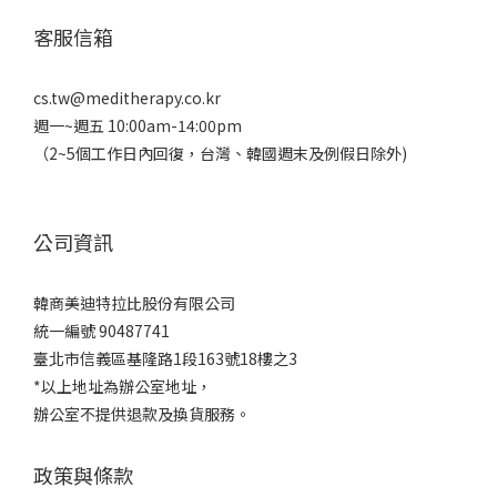
客服信箱
cs.tw@meditherapy.co.kr
週一~週五 10:00am-14:00pm
（2~5個工作日內回復，台灣、韓國週末及例假日除外)
公司資訊
韓商美迪特拉比股份有限公司
統一編號 90487741
臺北市信義區基隆路1段163號18樓之3
*以上地址為辦公室地址，
辦公室不提供退款及換貨服務。
政策與條款