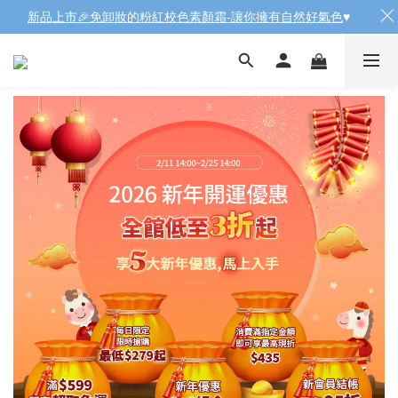
新品上市🎉免卸妝的粉紅校色素顏霜-讓你擁有自然好氣色
♥️