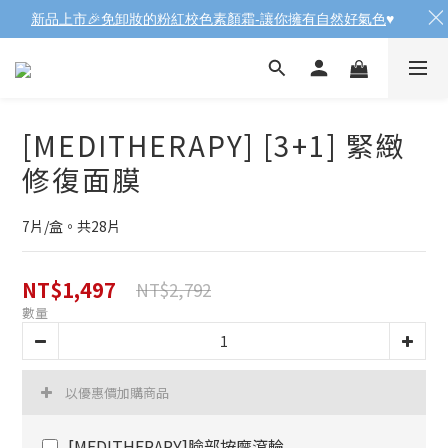
新品上市🎉免卸妝的粉紅校色素顏霜-讓你擁有自然好氣色
♥️
[MEDITHERAPY] [3+1] 緊緻
修復面膜
7片/盒。共28片
NT$1,497
NT$2,792
數量
以優惠價加購商品
[MEDITHERAPY]臉部按摩滾輪