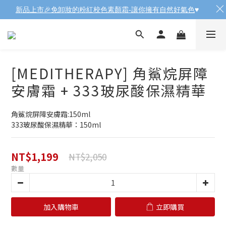
新品上市🎉免卸妝的粉紅校色素顏霜-讓你擁有自然好氣色
♥️
[MEDITHERAPY] 角鯊烷屏障
安膚霜 + 333玻尿酸保濕精華
角鯊烷屏障安膚霜:150ml
333玻尿酸保濕精華：150ml
NT$1,199
NT$2,050
數量
加入購物車
立即購買