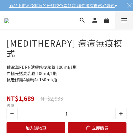
新品上市🎉免卸妝的粉紅校色素顏霜-讓你擁有自然好氣色
♥️
[MEDITHERAPY] 痘痘無痕模
式
積雪草PDRN活膚修復精華 100ml/1瓶
白極光透亮乳霜 100ml/1瓶
抗老修護A醛精華 150ml/瓶
NT$1,689
NT$2,933
數量
加入購物車
立即購買