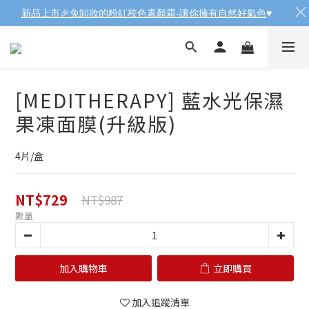
新品上市🎉免卸妝的粉紅校色素顏霜-讓你擁有自然好氣色
♥️
[MEDITHERAPY] 藍水光保濕
果凍面膜(升級版)
4片/盒
NT$729
NT$987
數量
加入購物車
立即購買
加入追蹤清單