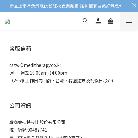
新品上市🎉免卸妝的粉紅校色素顏霜-讓你擁有自然好氣色
♥️
客服信箱
cs.tw@meditherapy.co.kr
週一~週五 10:00am-14:00pm
（2~5個工作日內回復，台灣、韓國週末及例假日除外)
公司資訊
韓商美迪特拉比股份有限公司
統一編號 90487741
臺北市信義區基隆路1段163號18樓之3