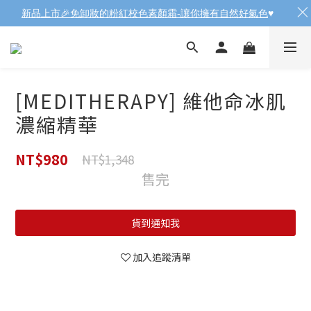
新品上市🎉免卸妝的粉紅校色素顏霜-讓你擁有自然好氣色
♥️
[MEDITHERAPY] 維他命冰肌
濃縮精華
NT$980
NT$1,348
售完
貨到通知我
加入追蹤清單