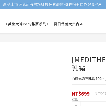
新品上市🎉免卸妝的粉紅校色素顏霜-讓你擁有自然好氣色
♥️

⭐美妝大神Pony推薦系列⭐
夏日保養大集合🔥
[MEDITH
乳霜
白極光透亮乳霜 100ml
NT$699
NT$9
數量