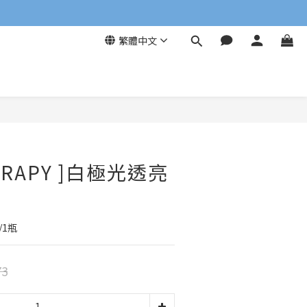
繁體中文
立即購買
ERAPY ]白極光透亮
/1瓶
73