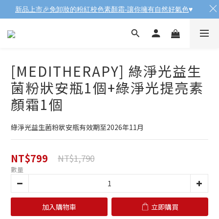
新品上市🎉免卸妝的粉紅校色素顏霜-讓你擁有自然好氣色
♥️
[MEDITHERAPY] 綠淨光益生
菌粉狀安瓶1個+綠淨光提亮素
顏霜1個
綠淨光益生菌粉狀安瓶有效期至2026年11月
NT$799
NT$1,790
數量
加入購物車
立即購買