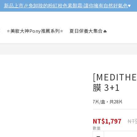
新品上市🎉免卸妝的粉紅校色素顏霜-讓你擁有自然好氣色
♥️

⭐美妝大神Pony推薦系列⭐
夏日保養大集合🔥
[MEDITH
膜 3+1
7片/盒，共28片
NT$1,797
NT$
數量