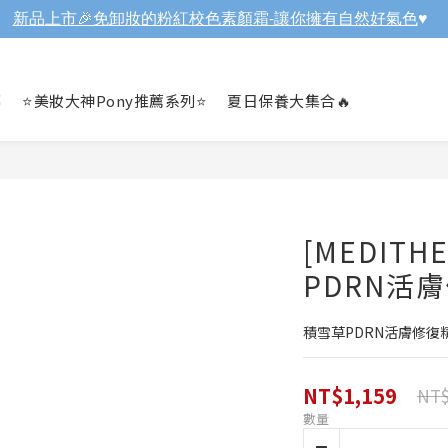
新品上市🎉免卸妝的粉紅校色素顏霜-讓你擁有自然好氣色
♥️

⭐美妝大神Pony推薦系列⭐
夏日保養大集合🔥
[MEDITH
PDRN活
積雪草PDRN活膚修復精華
NT$1,159
NT$
數量