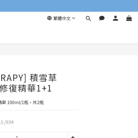
繁體中文
立即購買
ERAPY] 積雪草
膚修復精華1+1
 100ml/1瓶，共2瓶
1,934