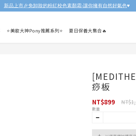
新品上市🎉免卸妝的粉紅校色素顏霜-讓你擁有自然好氣色
♥️

⭐美妝大神Pony推薦系列⭐
夏日保養大集合🔥
[MEDITH
痧板
NT$899
NT$1,
數量