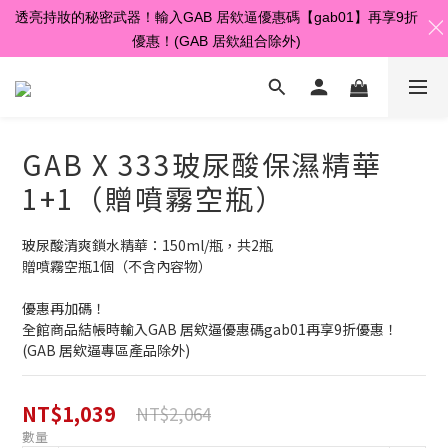
透亮持妝的秘密武器！輸入GAB 居欸逼優惠碼【gab01】再享9折
新品上市🎉免卸妝的粉紅校色素顏霜-讓你擁有自然好氣色
♥️
優惠！(GAB 居欸組合除外)
GAB X 333玻尿酸保濕精華
1+1（贈噴霧空瓶）
玻尿酸清爽鎖水精華：150ml/瓶，共2瓶
贈噴霧空瓶1個（不含內容物）
優惠再加碼！
全館商品結帳時輸入GAB 居欸逼優惠碼gab01再享9折優惠！
(GAB 居欸逼專區產品除外)
NT$1,039
NT$2,064
數量