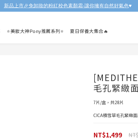
新品上市🎉免卸妝的粉紅校色素顏霜-讓你擁有自然好氣色
♥️

⭐美妝大神Pony推薦系列⭐
夏日保養大集合🔥
[MEDITH
毛孔緊緻面
7片/盒，共28片
CICA積雪草毛孔緊緻面
NT$1,499
NT$