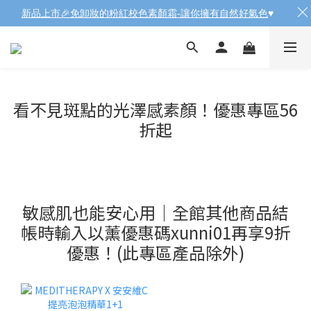
新品上市🎉免卸妝的粉紅校色素顏霜-讓你擁有自然好氣色
♥️
看不見斑點的光澤感素顏！優惠專區56
折起
敏感肌也能安心用｜全館其他商品結
帳時輸入以薰優惠碼xunni01再享9折
優惠！(此專區產品除外)