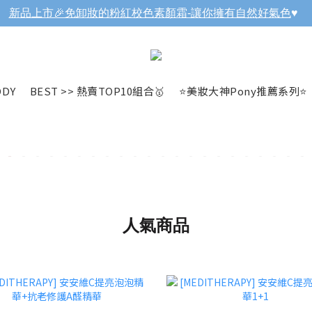
新品上市🎉免卸妝的粉紅校色素顏霜-讓你擁有自然好氣色
♥️
ODY
BEST >> 熱賣TOP10組合🥇
⭐美妝大神Pony推薦系列⭐
人氣商品