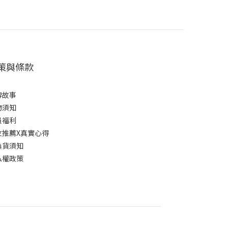
策與條款
牌故事
物須知
員福利
友推薦X真實心得
換貨須知
私權政策