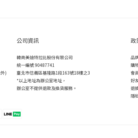
公司資訊
政
韓商美迪特拉比股份有限公司
品
統一編號 90487741
購
外)
臺北市信義區基隆路1段163號18樓之3
會
*以上地址為辦公室地址，
好
辦公室不提供退款及換貨服務。
退
隱