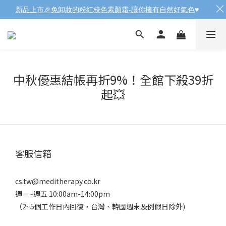
新品上市🎉免卸妝的粉紅校色素顏霜-讓你擁有自然好氣色
♥️
中秋優惠結帳再折9%！全館下殺39折
起💥
客服信箱
cs.tw@meditherapy.co.kr
週一~週五 10:00am-14:00pm
（2~5個工作日內回復，台灣、韓國週末及例假日除外)